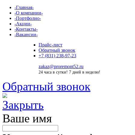
-
Главная
-
-
О компании
-
-
Портфолио
-
-
Акции
-
-
Контакты
-
-
Вакансии
-
Прайс-лист
Обратный звонок
+7 (831) 238-97-23
zakaz@proremont52.ru
24 часа в сутки! 7 дней в неделю!
Обратный звонок
Ваше имя