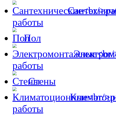
Сантехнич
работы
Пол
Электром
работы
Стены
Климатоц
работы