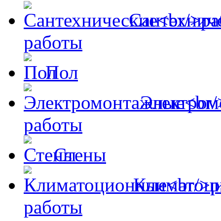
Сантехнич
работы
Пол
Электром
работы
Стены
Климатоц
работы