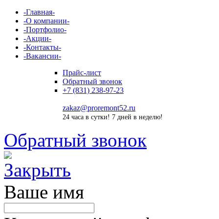
-
Главная
-
-
О компании
-
-
Портфолио
-
-
Акции
-
-
Контакты
-
-
Вакансии
-
Прайс-лист
Обратный звонок
+7 (831) 238-97-23
zakaz@proremont52.ru
24 часа в сутки! 7 дней в неделю!
Обратный звонок
Ваше имя